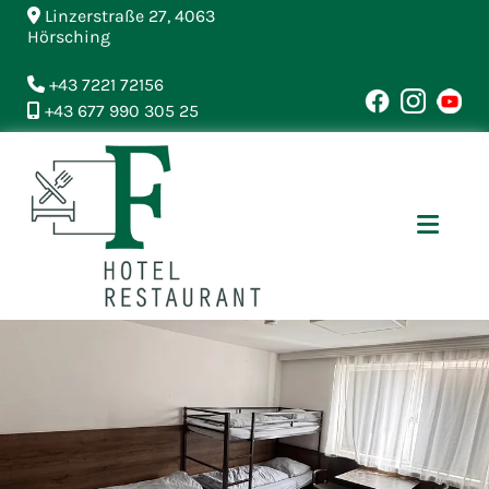
Linzerstraße 27,
4063

Hörsching
+43 7221 72156

+43 677 990 305 25
